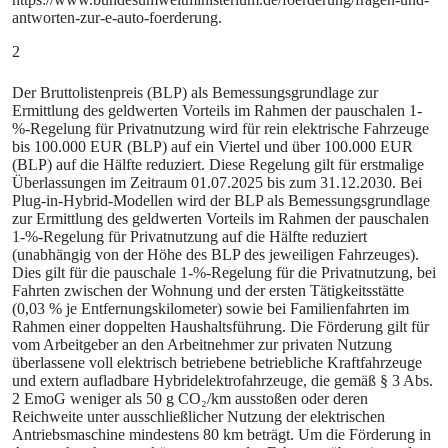
antworten-zur-e-auto-foerderung.
2
Der Bruttolistenpreis (BLP) als Bemessungsgrundlage zur
Ermittlung des geldwerten Vorteils im Rahmen der pauschalen 1-
%-Regelung für Privatnutzung wird für rein elektrische Fahrzeuge
bis 100.000 EUR (BLP) auf ein Viertel und über 100.000 EUR
(BLP) auf die Hälfte reduziert. Diese Regelung gilt für erstmalige
Überlassungen im Zeitraum 01.07.2025 bis zum 31.12.2030. Bei
Plug‑in‑Hybrid‑Modellen wird der BLP als Bemessungsgrundlage
zur Ermittlung des geldwerten Vorteils im Rahmen der pauschalen
1-%-Regelung für Privatnutzung auf die Hälfte reduziert
(unabhängig von der Höhe des BLP des jeweiligen Fahrzeuges).
Dies gilt für die pauschale 1-%-Regelung für die Privatnutzung, bei
Fahrten zwischen der Wohnung und der ersten Tätigkeitsstätte
(0,03 % je Entfernungskilometer) sowie bei Familienfahrten im
Rahmen einer doppelten Haushaltsführung. Die Förderung gilt für
vom Arbeitgeber an den Arbeitnehmer zur privaten Nutzung
überlassene voll elektrisch betriebene betriebliche Kraftfahrzeuge
und extern aufladbare Hybridelektrofahrzeuge, die gemäß § 3 Abs.
2 EmoG weniger als 50 g CO₂/km ausstoßen oder deren
Reichweite unter ausschließlicher Nutzung der elektrischen
Antriebsmaschine mindestens 80 km beträgt. Um die Förderung in